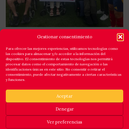
GOLES X LA ELA: LEYENDAS ESPAÑA Y EQUIPO
Gestionar consentimiento
ELA EXTREMADURA JUNTAN FÚTBOL Y
SOLIDARIDAD
Para ofrecer las mejores experiencias, utilizamos tecnologías como
las cookies para almacenar y/o acceder a la información del
Cáceres respondió a la llamada de la solidaridad y
dispositivo. El consentimiento de estas tecnologías nos permitirá
reunió en el estadio Príncipe Felipe a un amplio elenco
procesar datos como el comportamiento de navegación o las
identificaciones únicas en este sitio. No consentir o retirar el
de
consentimiento, puede afectar negativamente a ciertas características
y funciones.
Leer Más
Aceptar
Denegar
© 2025 ASOCIACION ESPAÑOLA DE FUTBOLISTAS INTERNACIONALES. INSCRITA EN EL REGISTRO NACIONAL DE ASOCIACIONES,
GRUPO 1, SECCIÓN 1, NÚMERO NACIONAL 101307.
Ver preferencias
Politica de cookies
Politica de privacidad
Aviso legal