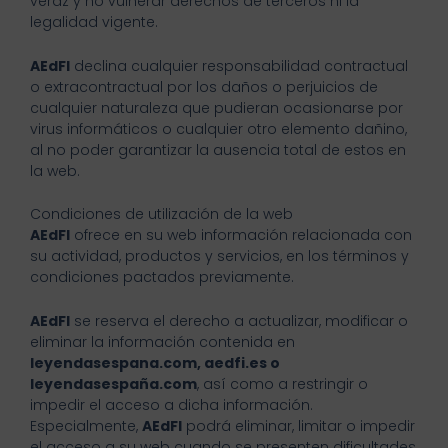
veraz y no vulnerar derechos de terceros ni la
legalidad vigente.
AEdFI
declina cualquier responsabilidad contractual
o extracontractual por los daños o perjuicios de
cualquier naturaleza que pudieran ocasionarse por
virus informáticos o cualquier otro elemento dañino,
al no poder garantizar la ausencia total de estos en
la web.
Condiciones de utilización de la web
AEdFI
ofrece en su web información relacionada con
su actividad, productos y servicios, en los términos y
condiciones pactados previamente.
AEdFI
se reserva el derecho a actualizar, modificar o
eliminar la información contenida en
leyendasespana.com, aedfi.es o
leyendasespaña.com
, así como a restringir o
impedir el acceso a dicha información.
Especialmente,
AEdFI
podrá eliminar, limitar o impedir
el acceso a su web cuando se presenten dificultades