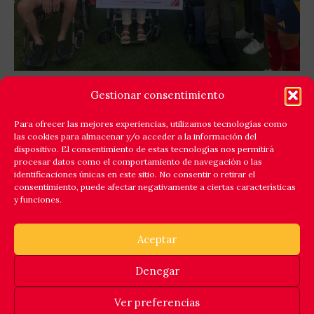
GOLES X LA ELA: LEYENDAS ESPAÑA Y EQUIPO
Gestionar consentimiento
ELA EXTREMADURA JUNTAN FÚTBOL Y
SOLIDARIDAD
Para ofrecer las mejores experiencias, utilizamos tecnologías como
las cookies para almacenar y/o acceder a la información del
Cáceres respondió a la llamada de la solidaridad y
dispositivo. El consentimiento de estas tecnologías nos permitirá
reunió en el estadio Príncipe Felipe a un amplio elenco
procesar datos como el comportamiento de navegación o las
identificaciones únicas en este sitio. No consentir o retirar el
de
consentimiento, puede afectar negativamente a ciertas características
y funciones.
Leer Más
Aceptar
Denegar
© 2025 ASOCIACION ESPAÑOLA DE FUTBOLISTAS INTERNACIONALES. INSCRITA EN EL REGISTRO NACIONAL DE ASOCIACIONES,
GRUPO 1, SECCIÓN 1, NÚMERO NACIONAL 101307.
Ver preferencias