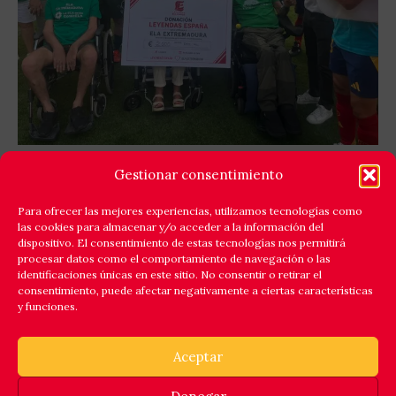
GOLES X LA ELA: LEYENDAS ESPAÑA Y EQUIPO
Gestionar consentimiento
ELA EXTREMADURA JUNTAN FÚTBOL Y
SOLIDARIDAD
Para ofrecer las mejores experiencias, utilizamos tecnologías como
las cookies para almacenar y/o acceder a la información del
Cáceres respondió a la llamada de la solidaridad y
dispositivo. El consentimiento de estas tecnologías nos permitirá
reunió en el estadio Príncipe Felipe a un amplio elenco
procesar datos como el comportamiento de navegación o las
identificaciones únicas en este sitio. No consentir o retirar el
de
consentimiento, puede afectar negativamente a ciertas características
y funciones.
Leer Más
Aceptar