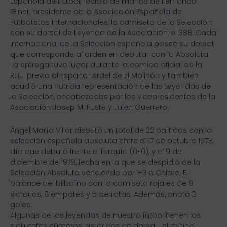
Española de Fútbol, recibió de manos de Fernando
Giner, presidente de la Asociación Española de
Futbolistas Internacionales, la camiseta de la Selección
con su dorsal de Leyenda de la Asociación, el 388. Cada
Internacional de la Selección española posee su dorsal,
que corresponde al orden en debutar con la Absoluta.
La entrega tuvo lugar durante la comida oficial de la
RFEF previa al España-Israel de El Molinón y también
acudió una nutrida representación de las Leyendas de
la Selección, encabezadas por los vicepresidentes de la
Asociación Josep M. Fusté y Julen Guerrero.
Ángel María Villar disputó un total de 22 partidos con la
selección española absoluta entre el 17 de octubre 1973,
día que debutó frente a Turquía (0-0), y el 9 de
diciembre de 1979, fecha en la que se despidió de la
Selección Absoluta venciendo por 1-3 a Chipre. El
balance del bilbaíno con la camiseta roja es de 9
victorias, 8 empates y 5 derrotas. Además, anotó 3
goles.
Algunas de las leyendas de nuestro fútbol tienen los
siguientes números históricos de dorsal : el mítico