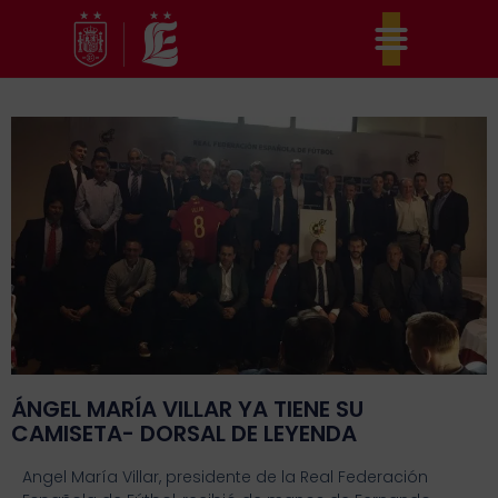
Ir
al
contenido
ÁNGEL MARÍA VILLAR YA TIENE SU
CAMISETA- DORSAL DE LEYENDA
Angel María Villar, presidente de la Real Federación