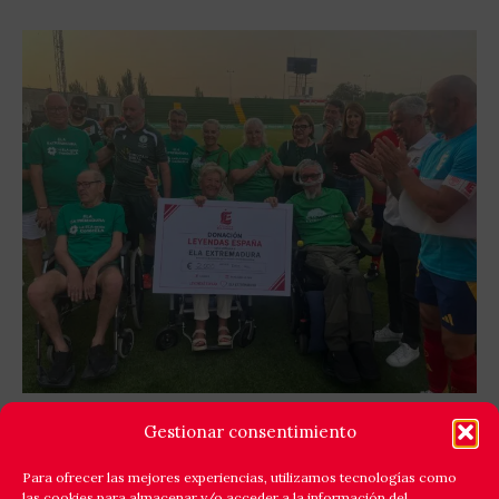
GOLES X LA ELA: LEYENDAS ESPAÑA Y EQUIPO
Gestionar consentimiento
ELA EXTREMADURA JUNTAN FÚTBOL Y
SOLIDARIDAD
Para ofrecer las mejores experiencias, utilizamos tecnologías como
las cookies para almacenar y/o acceder a la información del