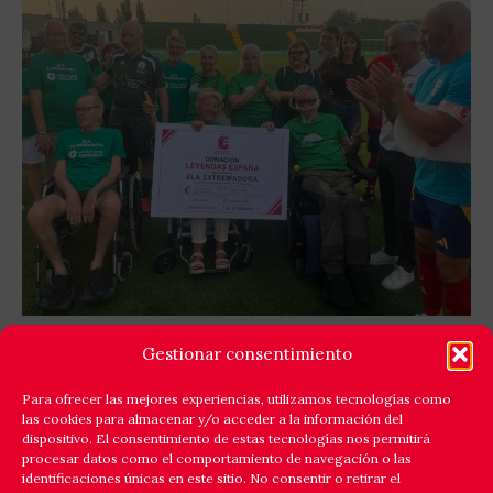
GOLES X LA ELA: LEYENDAS ESPAÑA Y EQUIPO
Gestionar consentimiento
ELA EXTREMADURA JUNTAN FÚTBOL Y
SOLIDARIDAD
Para ofrecer las mejores experiencias, utilizamos tecnologías como
las cookies para almacenar y/o acceder a la información del
Cáceres respondió a la llamada de la solidaridad y
dispositivo. El consentimiento de estas tecnologías nos permitirá
reunió en el estadio Príncipe Felipe a un amplio elenco
procesar datos como el comportamiento de navegación o las
identificaciones únicas en este sitio. No consentir o retirar el
de