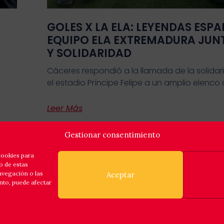
GOLES X LA ELA: LEYENDAS ESPA
EQUIPO ELA EXTREMADURA JUN
Y SOLIDARIDAD
Cáceres respondió a la llamada de la solidar
el estadio Príncipe Felipe a un amplio elenco
Leer Más
Gestionar consentimiento
cookies para
o de estas
avegación o las
Aceptar
ento, puede afectar
Política de privacidad
Política de cookies
Aviso legal