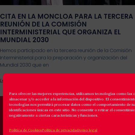
CITA EN LA MONCLOA PARA LA TERCERA
REUNIÓN DE LA COMISIÓN
INTERMINISTERIAL QUE ORGANIZA EL
MUNDIAL 2030
Hemos participado en la tercera reunión de la Comisión
Interministerial para la preparación y organización del
Mundial 2030 que en
Leer Más
Para ofrecer las mejores experiencias, utilizamos tecnologías como las 
almacenar y/o acceder a la información del dispositivo. El consentimient
tecnologías nos permitirá procesar datos como el comportamiento de n
identificaciones únicas en este sitio. No consentir o retirar el consentimi
© 2025 ASOCIACION ESPAÑOLA DE
FUTBOLISTAS INTERNACIONALES.
negativamente a ciertas características y funciones.
INSCRITA EN EL REGISTRO NACIONAL DE
ASOCIACIONES, GRUPO 1, SECCIÓN 1,
NÚMERO NACIONAL 101307.
Política de Cookies
Política de privacidad
Aviso legal