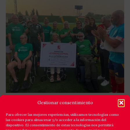
GOLES X LA ELA: LEYENDAS ESPAÑA Y EQUIPO
Gestionar consentimiento
ELA EXTREMADURA JUNTAN FÚTBOL Y
SOLIDARIDAD
Para ofrecer las mejores experiencias, utilizamos tecnologías como
las cookies para almacenar y/o acceder a la información del
Cáceres respondió a la llamada de la solidaridad y
dispositivo. El consentimiento de estas tecnologías nos permitirá