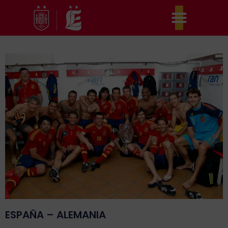
Ir
al
contenido
ESPAÑA – ALEMANIA