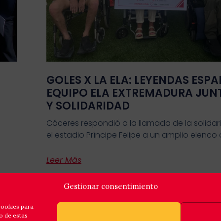
GOLES X LA ELA: LEYENDAS ESPA
EQUIPO ELA EXTREMADURA JUN
Y SOLIDARIDAD
Cáceres respondió a la llamada de la solidar
el estadio Príncipe Felipe a un amplio elenco
Leer Más
Gestionar consentimiento
cookies para
o de estas