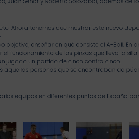
co, Juan Señor y Roberto Solozabal, además de lo
acto. Ahora tenemos que mostrar este nuevo dep
»
bjetivo, enseñar en qué consiste el A-Ball. En pr
 el funcionamiento de las pinzas que lleva la sill
an jugado un partido de cinco contra cinco.
odas aquellas personas que se encontraban de públ
 varios equipos en diferentes puntos de España p