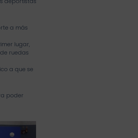
s deportistas
orte a más
imer lugar,
a de ruedas
ico a que se
ara poder