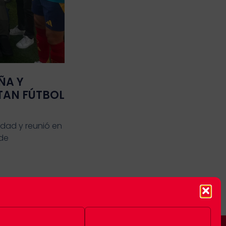
ÑA Y
TAN FÚTBOL
idad y reunió en
 de