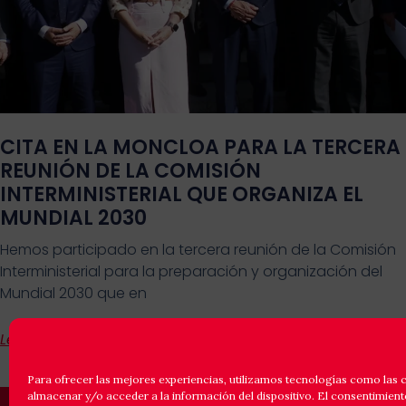
CITA EN LA MONCLOA PARA LA TERCERA
REUNIÓN DE LA COMISIÓN
INTERMINISTERIAL QUE ORGANIZA EL
MUNDIAL 2030
Hemos participado en la tercera reunión de la Comisión
Interministerial para la preparación y organización del
Mundial 2030 que en
Leer Más
Para ofrecer las mejores experiencias, utilizamos tecnologías como las 
almacenar y/o acceder a la información del dispositivo. El consentimient