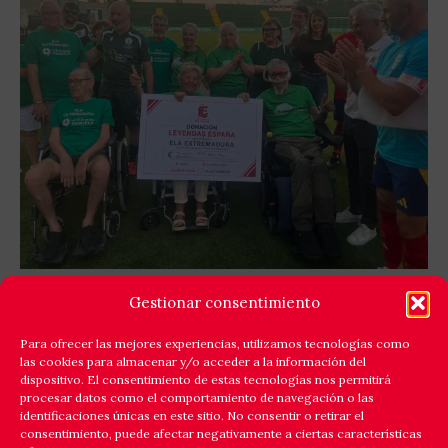
GOLES X LA ELA: LEYENDAS ESPAÑA Y EQUIPO
Gestionar consentimiento
ELA EXTREMADURA JUNTAN FÚTBOL Y
SOLIDARIDAD
Para ofrecer las mejores experiencias, utilizamos tecnologías como
las cookies para almacenar y/o acceder a la información del
Cáceres respondió a la llamada de la solidaridad y
dispositivo. El consentimiento de estas tecnologías nos permitirá
reunió en el estadio Príncipe Felipe a un amplio elenco
procesar datos como el comportamiento de navegación o las
identificaciones únicas en este sitio. No consentir o retirar el
de
consentimiento, puede afectar negativamente a ciertas características