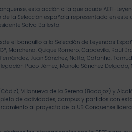
 Conquense, esta acción a la que acude AEFI-Ley
co de la Selección española representada en este
sidente Salva Ballesta.
esde el banquillo a la Selección de Leyendas Esp
Gª, Marchena, Quique Romero, Capdevila, Raúl Bravo
r Fernández, Juan Sánchez, Nolito, Catanha, Tamud
a delegación Paco Jémez, Manolo Sánchez Delgado,
Cádiz), Villanueva de la Serena (Badajoz) y Alcalá
epleto de actividades, campus y partidos con est
rcamiento al proyecto de la UB Conquense lidera