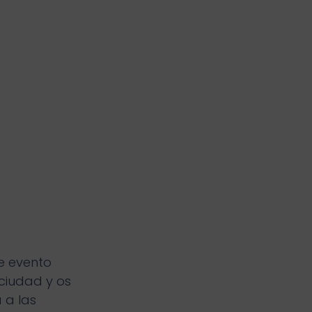
e evento
 ciudad y os
 a las