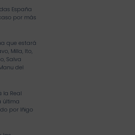
endas España
 caso por más
aña que estará
, Milla, Ito,
o, Salva
 Manu del
 la Real
a última
do por Iñigo