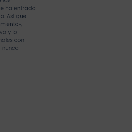
 las
que ha entrado
a. Así que
miento»,
va y lo
nales con
ue nunca