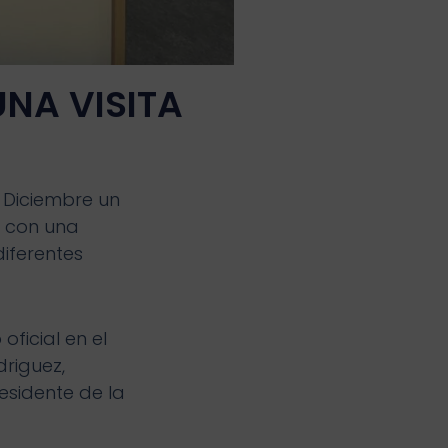
NA VISITA
 Diciembre un
a con una
diferentes
ficial en el
driguez,
residente de la