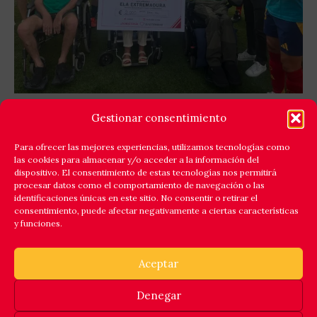
GOLES X LA ELA: LEYENDAS ESPAÑA Y EQUIPO
Gestionar consentimiento
ELA EXTREMADURA JUNTAN FÚTBOL Y
SOLIDARIDAD
Para ofrecer las mejores experiencias, utilizamos tecnologías como
las cookies para almacenar y/o acceder a la información del
Cáceres respondió a la llamada de la solidaridad y
dispositivo. El consentimiento de estas tecnologías nos permitirá
reunió en el estadio Príncipe Felipe a un amplio elenco
procesar datos como el comportamiento de navegación o las
identificaciones únicas en este sitio. No consentir o retirar el
de
consentimiento, puede afectar negativamente a ciertas características
y funciones.
Leer Más
Aceptar
Denegar
© 2025 ASOCIACION ESPAÑOLA DE FUTBOLISTAS INTERNACIONALES. INSCRITA EN EL REGISTRO NACIONAL DE ASOCIACIONES,