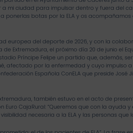
nir a mi ciudad para impulsar dentro y fuera del 
 a ponerlas botas por la ELA y os acompañamos 
d europea del deporte de 2026, y con la colabor
 de Extremadura, el próximo día 20 de junio el Equ
tadio Príncipe Felipe un partido que, además, ser
é, afectado por la enfermedad y cuyo impulso a e
onfederación Española ConELA que preside José J
xtremadura, también estuvo en el acto de presen
 Euro CajaRural: “Queremos que con la ayuda y 
sibilidad necesaria a la ELA y las personas que la
ometido: el de los pacientes de ELA”. La frase e