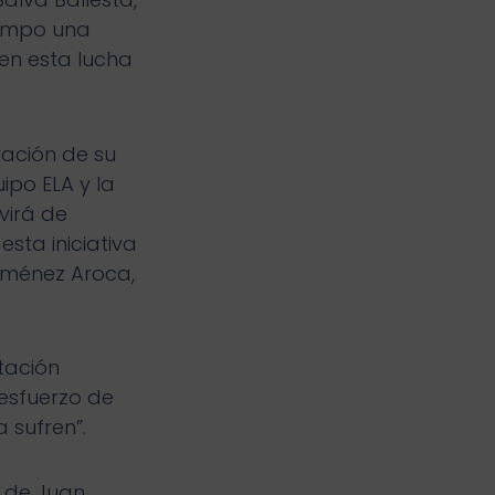
campo una
en esta lucha
ación de su
ipo ELA y la
virá de
sta iniciativa
iménez Aroca,
tación
esfuerzo de
 sufren”.
s de Juan