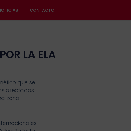
NOTICIAS
CONTACTO
POR LA ELA
néfico que se
los afectados
una zona
ternacionales
alva Ballesta,