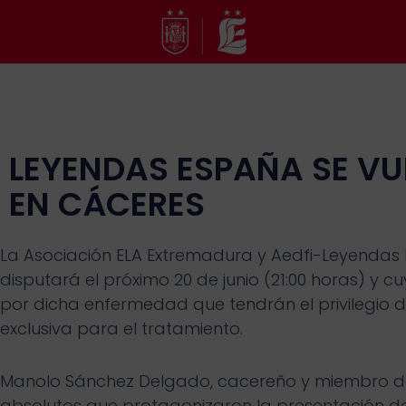
Ir
al
contenido
LEYENDAS ESPAÑA SE VU
EN CÁCERES
La Asociación ELA Extremadura y Aedfi-Leyendas
disputará el próximo 20 de junio (21:00 horas) y 
por dicha enfermedad que tendrán el privilegio 
exclusiva para el tratamiento.
Manolo Sánchez Delgado, cacereño y miembro de
absolutos que protagonizaron la presentación del