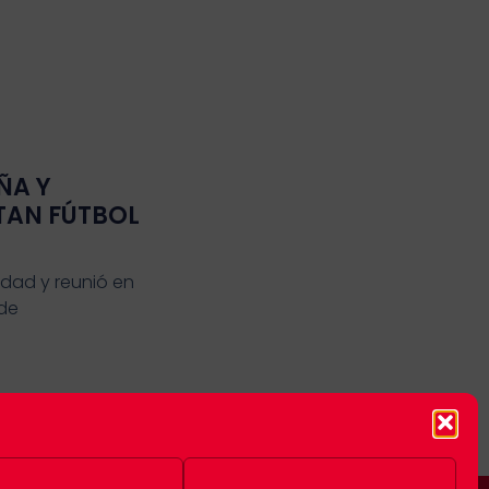
ÑA Y
TAN FÚTBOL
idad y reunió en
 de