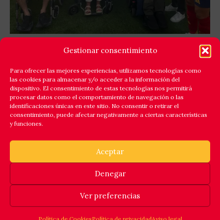
GOLES X LA ELA: LEYENDAS ESPAÑA Y EQUIPO
Gestionar consentimiento
ELA EXTREMADURA JUNTAN FÚTBOL Y
SOLIDARIDAD
Para ofrecer las mejores experiencias, utilizamos tecnologías como
las cookies para almacenar y/o acceder a la información del
Cáceres respondió a la llamada de la solidaridad y
dispositivo. El consentimiento de estas tecnologías nos permitirá
reunió en el estadio Príncipe Felipe a un amplio elenco
procesar datos como el comportamiento de navegación o las
identificaciones únicas en este sitio. No consentir o retirar el
de
consentimiento, puede afectar negativamente a ciertas características
y funciones.
Leer Más
Aceptar
Denegar
© 2025 ASOCIACION ESPAÑOLA DE FUTBOLISTAS INTERNACIONALES. INSCRITA EN EL REGISTRO NACIONAL DE ASOCIACIONES,
GRUPO 1, SECCIÓN 1, NÚMERO NACIONAL 101307.
Ver preferencias
Politica de cookies
Politica de privacidad
Aviso legal
Política de Cookies
Política de privacidad
Aviso legal
F
X
I
Y