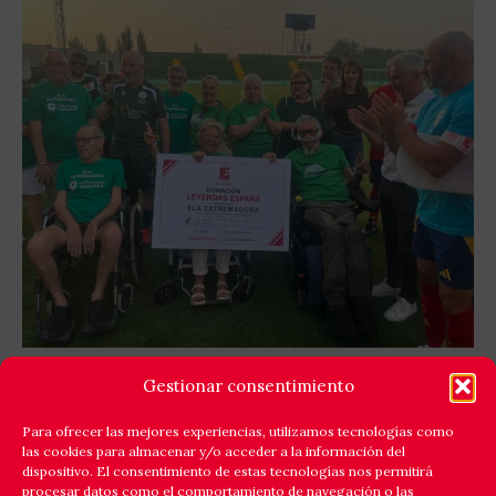
GOLES X LA ELA: LEYENDAS ESPAÑA Y EQUIPO
Gestionar consentimiento
ELA EXTREMADURA JUNTAN FÚTBOL Y
SOLIDARIDAD
Para ofrecer las mejores experiencias, utilizamos tecnologías como
las cookies para almacenar y/o acceder a la información del
Cáceres respondió a la llamada de la solidaridad y
dispositivo. El consentimiento de estas tecnologías nos permitirá
reunió en el estadio Príncipe Felipe a un amplio elenco
procesar datos como el comportamiento de navegación o las