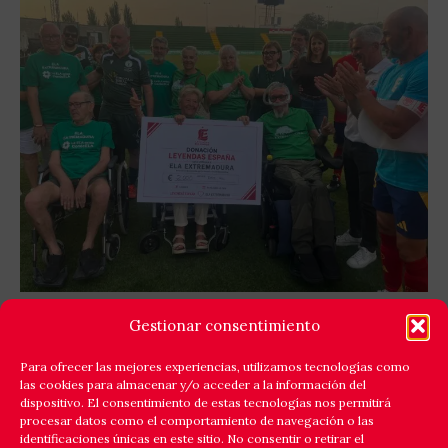
GOLES X LA ELA: LEYENDAS ESPAÑA Y EQUIPO
Gestionar consentimiento
ELA EXTREMADURA JUNTAN FÚTBOL Y
SOLIDARIDAD
Para ofrecer las mejores experiencias, utilizamos tecnologías como
las cookies para almacenar y/o acceder a la información del
Cáceres respondió a la llamada de la solidaridad y
dispositivo. El consentimiento de estas tecnologías nos permitirá
reunió en el estadio Príncipe Felipe a un amplio elenco
procesar datos como el comportamiento de navegación o las
identificaciones únicas en este sitio. No consentir o retirar el
de