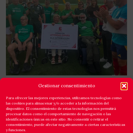
GOLES X LA ELA: LEYENDAS ESPAÑA Y EQUIPO
Gestionar consentimiento
ELA EXTREMADURA JUNTAN FÚTBOL Y
SOLIDARIDAD
Para ofrecer las mejores experiencias, utilizamos tecnologías como
las cookies para almacenar y/o acceder a la información del
Cáceres respondió a la llamada de la solidaridad y
dispositivo. El consentimiento de estas tecnologías nos permitirá
reunió en el estadio Príncipe Felipe a un amplio elenco
procesar datos como el comportamiento de navegación o las
identificaciones únicas en este sitio. No consentir o retirar el
de
consentimiento, puede afectar negativamente a ciertas características
y funciones.