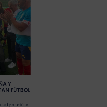
ÑA Y
TAN FÚTBOL
idad y reunió en