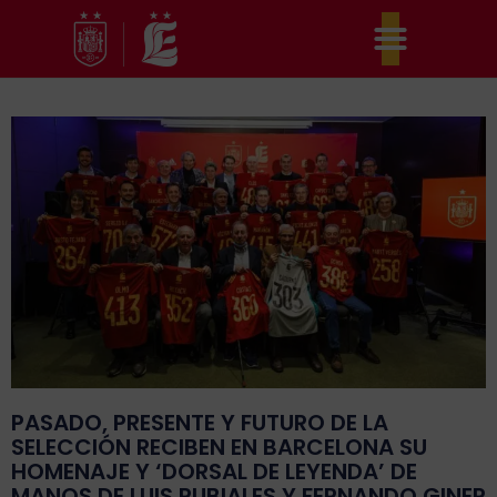
Ir
al
contenido
PASADO, PRESENTE Y FUTURO DE LA
SELECCIÓN RECIBEN EN BARCELONA SU
HOMENAJE Y ‘DORSAL DE LEYENDA’ DE
MANOS DE LUIS RUBIALES Y FERNANDO GINER