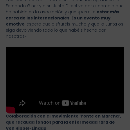
Fernando Giner y a su Junta Directiva por el cambio que
ha habido en la asociación y que «permite
estar más
cerca de los internacionales. Es un evento muy
emotivo
, espero que disfrutéis mucho y que la Junta os
siga devolviendo todo lo que habéis hecho por
nosotros».
Colaboración con el movimiento ‘Ponte en Marcha’,
que recauda fondos para la enfermedad rara de
Von Hippel-Lindau