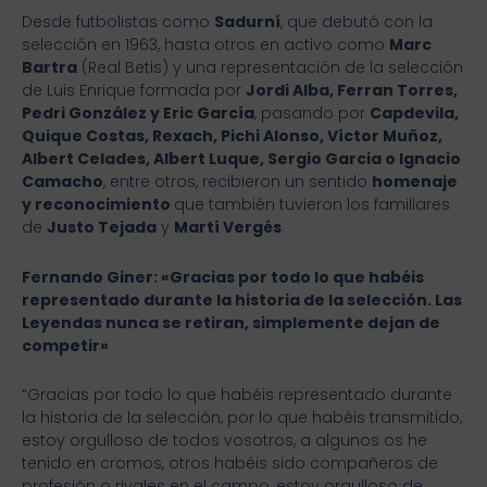
Desde futbolistas como
Sadurní
, que debutó con la
selección en 1963, hasta otros en activo como
Marc
Bartra
(Real Betis) y una representación de la selección
de Luis Enrique formada por
Jordi Alba, Ferran Torres,
Pedri González y Eric García
, pasando por
Capdevila,
Quique Costas, Rexach, Pichi Alonso, Víctor Muñoz,
Albert Celades, Albert Luque, Sergio Garcia o Ignacio
Camacho
, entre otros, recibieron un sentido
homenaje
y reconocimiento
que también tuvieron los familiares
de
Justo Tejada
y
Martí Vergés
.
Fernando Giner: «Gracias por todo lo que habéis
representado durante la historia de la selección. Las
Leyendas nunca se retiran, simplemente dejan de
competir»
“Gracias por todo lo que habéis representado durante
la historia de la selección, por lo que habéis transmitido,
estoy orgulloso de todos vosotros, a algunos os he
tenido en cromos, otros habéis sido compañeros de
profesión o rivales en el campo, estoy orgulloso de