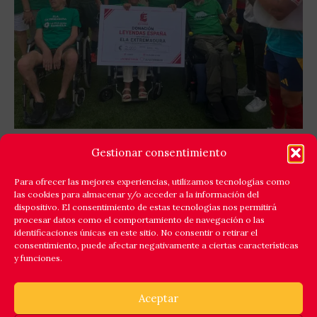
GOLES X LA ELA: LEYENDAS ESPAÑA Y EQUIPO
Gestionar consentimiento
ELA EXTREMADURA JUNTAN FÚTBOL Y
SOLIDARIDAD
Para ofrecer las mejores experiencias, utilizamos tecnologías como
las cookies para almacenar y/o acceder a la información del
Cáceres respondió a la llamada de la solidaridad y
dispositivo. El consentimiento de estas tecnologías nos permitirá
reunió en el estadio Príncipe Felipe a un amplio elenco
procesar datos como el comportamiento de navegación o las
identificaciones únicas en este sitio. No consentir o retirar el
de
consentimiento, puede afectar negativamente a ciertas características
y funciones.
Leer Más
Aceptar