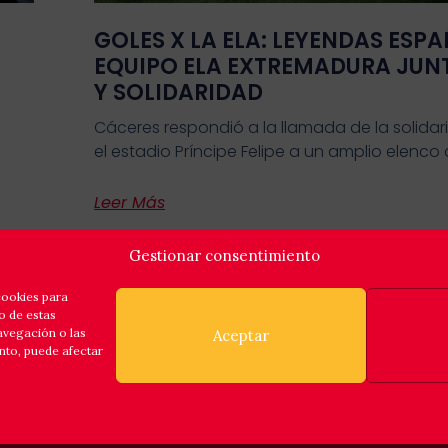
GOLES X LA ELA: LEYENDAS ESPA
EQUIPO ELA EXTREMADURA JUN
Y SOLIDARIDAD
Cáceres respondió a la llamada de la solidar
el estadio Príncipe Felipe a un amplio elenco
Leer Más
Gestionar consentimiento
cookies para
o de estas
avegación o las
Aceptar
ento, puede afectar
Política de privacidad
Política de cookies
Aviso legal