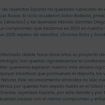
or de Leyendas España ha quedado rubricado en 
Las Rozas. Al acto acudieron Salva Ballesta, pres
rdo (directivo) y las leyendas Manolo Sánchez Del
de un compromiso que iniciamos en 2024 en nuest
un 2025 repleto de desafíos. ¡Gracias Rafa y Sand
 afianzado desde hace doce años su proyecto de
ntología, han querido agradecernos la confianza
inic queremos expresar nuestro más sincero agr
 apoyar iniciativas que promueven el deporte, los v
istoria. Este reconocimiento simboliza no sólo n
timos por quienes han dejado huella en el fútbol 
Gracias, Leyendas España, por este detalle y por 
s buenas causas con el mismo compromiso y entu