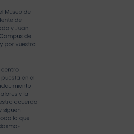
el Museo de
idente de
gado y Juan
ro Campus de
y por vuestra
 centro
 puesta en el
adecimiento
alores y la
uestro acuerdo
y siguen
todo lo que
siasmo».