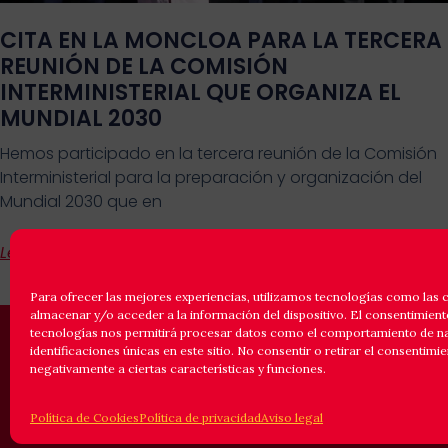
CITA EN LA MONCLOA PARA LA TERCERA
REUNIÓN DE LA COMISIÓN
INTERMINISTERIAL QUE ORGANIZA EL
MUNDIAL 2030
Hemos participado en la tercera reunión de la Comisión
Interministerial para la preparación y organización del
Mundial 2030 que en
Leer Más
Para ofrecer las mejores experiencias, utilizamos tecnologías como las 
almacenar y/o acceder a la información del dispositivo. El consentimient
tecnologías nos permitirá procesar datos como el comportamiento de n
identificaciones únicas en este sitio. No consentir o retirar el consentimi
© 2025 ASOCIACION ESPAÑOLA DE
FUTBOLISTAS INTERNACIONALES.
negativamente a ciertas características y funciones.
INSCRITA EN EL REGISTRO NACIONAL DE
ASOCIACIONES, GRUPO 1, SECCIÓN 1,
NÚMERO NACIONAL 101307.
Política de Cookies
Política de privacidad
Aviso legal