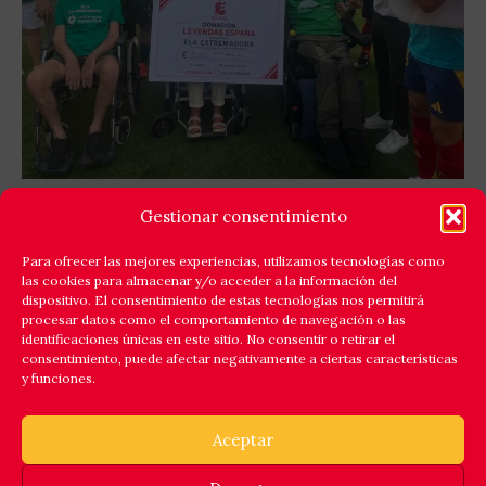
GOLES X LA ELA: LEYENDAS ESPAÑA Y EQUIPO
Gestionar consentimiento
ELA EXTREMADURA JUNTAN FÚTBOL Y
SOLIDARIDAD
Para ofrecer las mejores experiencias, utilizamos tecnologías como
las cookies para almacenar y/o acceder a la información del
Cáceres respondió a la llamada de la solidaridad y
dispositivo. El consentimiento de estas tecnologías nos permitirá
reunió en el estadio Príncipe Felipe a un amplio elenco
procesar datos como el comportamiento de navegación o las
identificaciones únicas en este sitio. No consentir o retirar el
de
consentimiento, puede afectar negativamente a ciertas características
y funciones.
Leer Más
Aceptar