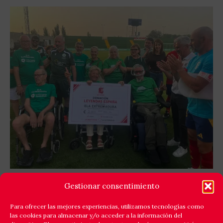
GOLES X LA ELA: LEYENDAS ESPAÑA Y EQUIPO
Gestionar consentimiento
ELA EXTREMADURA JUNTAN FÚTBOL Y
SOLIDARIDAD
Para ofrecer las mejores experiencias, utilizamos tecnologías como
las cookies para almacenar y/o acceder a la información del
Cáceres respondió a la llamada de la solidaridad y